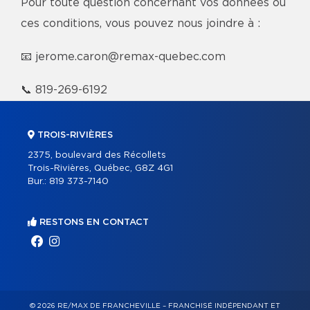
Pour toute question concernant vos données ou
ces conditions, vous pouvez nous joindre à :
📧
jerome.caron@remax-quebec.com
📞
819-269-6192
TROIS-RIVIÈRES
2375, boulevard des Récollets
Trois-Rivières, Québec, G8Z 4G1
Bur.:
819 373-7140
RESTONS EN CONTACT
© 2026 RE/MAX DE FRANCHEVILLE – FRANCHISÉ INDÉPENDANT ET