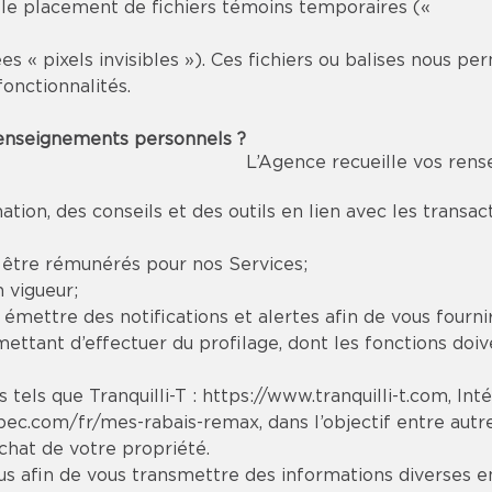
 le placement de fichiers témoins temporaires («
es « pixels invisibles »). Ces fichiers ou balises nous 
onctionnalités.
 renseignements personnels ?
L’Agence recueille vos rens
tion, des conseils et des outils en lien avec les tran
t être rémunérés pour nos Services;
 vigueur;
, émettre des notifications et alertes afin de vous fourni
ttant d’effectuer du profilage, dont les fonctions doiven
 tels que Tranquilli-T :
https://www.tranquilli-t.com
, Int
bec.com/fr/mes-rabais-remax
, dans l’objectif entre aut
chat de votre propriété.
 afin de vous transmettre des informations diverses en