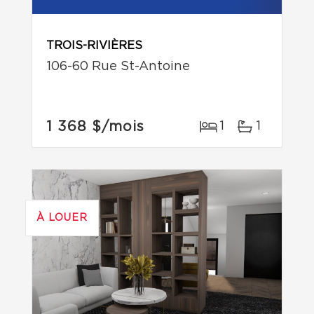
TROIS-RIVIÈRES
106-60 Rue St-Antoine
1 368 $
/mois
1
1
À LOUER