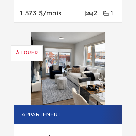
1 573 $
/mois
2
1
À LOUER
APPARTEMENT