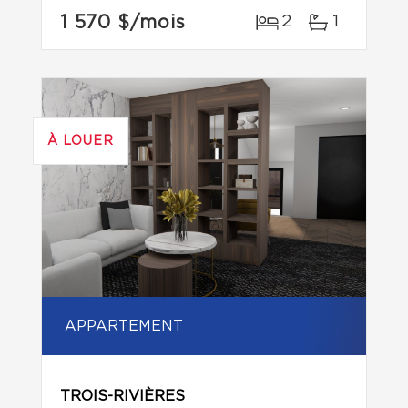
1 570 $
/mois
2
1
À LOUER
APPARTEMENT
TROIS-RIVIÈRES