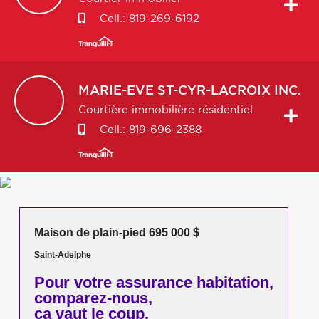
Cell.:
819-269-6192
MARIE-EVE
ST-CYR-LACROIX INC.
Courtière immobilière résidentiel
Cell.:
819-696-2388
Maison de plain-pied 695 000 $
Saint-Adelphe
Pour votre
assurance habitation,
comparez-nous,
ça vaut le coup.